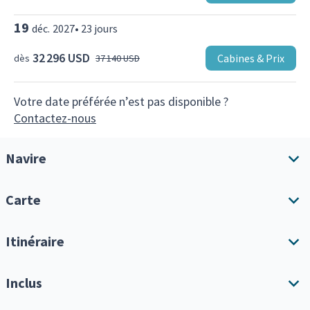
19
déc.
2027
•
23
jours
32 296 USD
Cabines & Prix
dès
37 140 USD
Votre date préférée n’est pas disponible ?
Contactez-nous
Navire
Carte
Aperçu du navire
Équipements
Itinéraire
Télécharger l'itinéraire
Inclus
Tout afficher