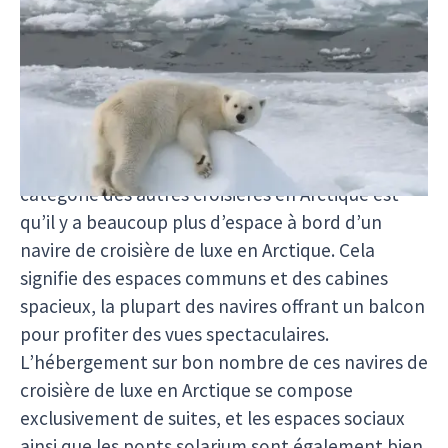
La classification des navires de croisière en
Arctique dépend de nombreux facteurs, et vous
pouvez être sûr qu’aucune dépense n’a été
épargnée et qu’aucun détail n’a été négligé dans
la préparation d’une croisière de luxe en
Arctique. Le principal facteur qui distingue cette
catégorie des autres croisières en Arctique est
qu’il y a beaucoup plus d’espace à bord d’un
navire de croisière de luxe en Arctique. Cela
signifie des espaces communs et des cabines
spacieux, la plupart des navires offrant un balcon
pour profiter des vues spectaculaires.
L’hébergement sur bon nombre de ces navires de
croisière de luxe en Arctique se compose
exclusivement de suites, et les espaces sociaux
ainsi que les ponts solarium sont également bien