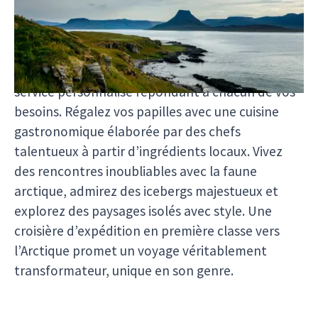
première classe. Imprégnez-vous d’un confort et
d’une élégance ultimes à bord de navires équipés
d’installations de classe mondiale. Profitez de
suites spacieuses, de vues panoramiques et d’un
service personnalisé répondant à chacun de vos
besoins. Régalez vos papilles avec une cuisine
gastronomique élaborée par des chefs
talentueux à partir d’ingrédients locaux. Vivez
des rencontres inoubliables avec la faune
arctique, admirez des icebergs majestueux et
explorez des paysages isolés avec style. Une
croisière d’expédition en première classe vers
l’Arctique promet un voyage véritablement
transformateur, unique en son genre.