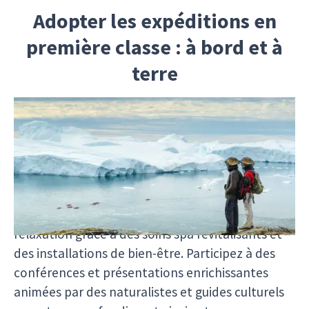
Adopter les expéditions en
première classe : à bord et à
terre
Laissez-vous séduire par l’art de vivre en
explorant les étendues glacées de l’Arctique.
Détendez-vous dans des salons élégants et sur
des ponts d’observation, en admirant des
panoramas à couper le souffle à travers de
grandes baies vitrées. Plongez dans un univers de
relaxation grâce à des soins spa revitalisants et
des installations de bien-être. Participez à des
conférences et présentations enrichissantes
animées par des naturalistes et guides culturels