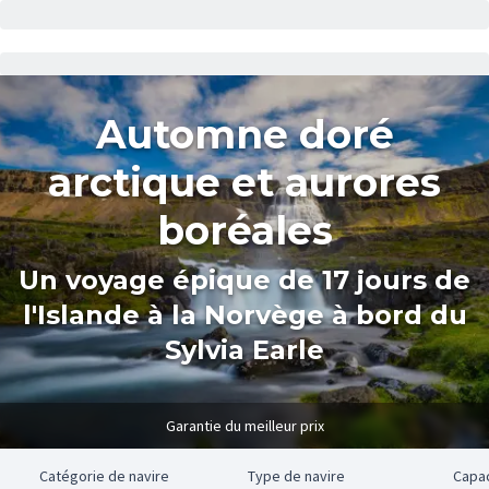
Automne doré
arctique et aurores
boréales
Un voyage épique de 17 jours de
l'Islande à la Norvège à bord du
Sylvia Earle
Garantie du meilleur prix
e
Catégorie de navire
Type de navire
Capa