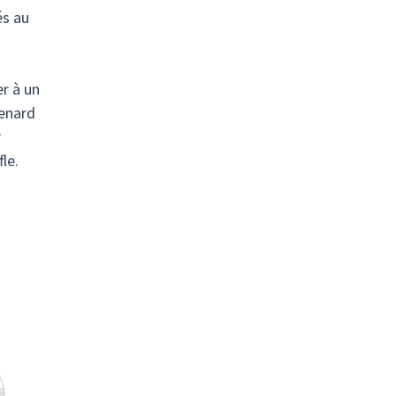
és au
er à un
renard
r
le.