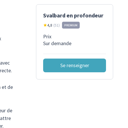
Svalbard en profondeur
4,8
(
51
)
PREMIUM
Prix
x
Sur demande
 avec
Se renseigner
recte.
 et de
eur de
battre
r.