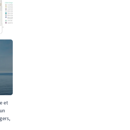
e et
 un
gers,