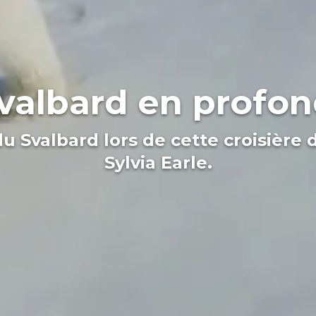
valbard en profo
du Svalbard lors de cette croisière 
Sylvia Earle.