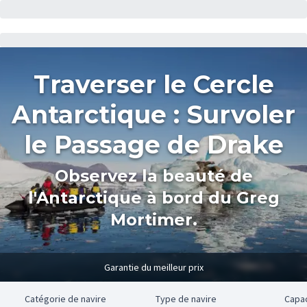
Traverser le Cercle
Antarctique : Survoler
le Passage de Drake
Observez la beauté de
l'Antarctique à bord du Greg
Mortimer.
Garantie du meilleur prix
e
Catégorie de navire
Type de navire
Capa