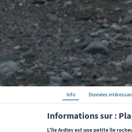
Info
Données intéressan
Informations sur : Pla
L’île Ardley est une petite île roch