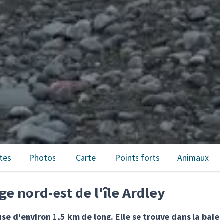
tes
Photos
Carte
Points forts
Animaux
ge nord-est de l'île Ardley
euse d'environ 1,5 km de long. Elle se trouve dans la baie