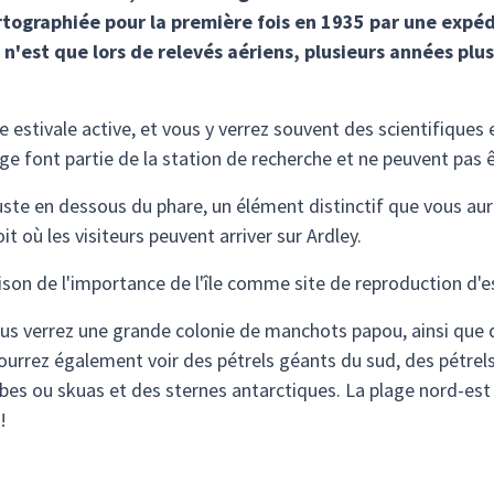
cartographiée pour la première fois en 1935 par une expé
'est que lors de relevés aériens, plusieurs années plus 
e estivale active, et vous y verrez souvent des scientifiques 
e font partie de la station de recherche et ne peuvent pas ê
uste en dessous du phare, un élément distinctif que vous aur
t où les visiteurs peuvent arriver sur Ardley.
aison de l'importance de l'île comme site de reproduction d'
, vous verrez une grande colonie de manchots papou, ainsi q
ourrez également voir des pétrels géants du sud, des pétrel
bbes ou skuas et des sternes antarctiques. La plage nord-est d
!