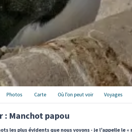
Photos
Carte
Où l'on peut voir
Voyages
sur : Manchot papou
s les plus évidents que nous voyons - je l’appelle le « 