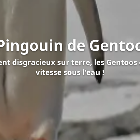
Pingouin de Gento
t disgracieux sur terre, les Gentoos 
vitesse sous l'eau !