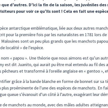
e que d’autres. D’ici la fin de la saison, les juvéniles 
iteurs pour voir ce qu’ils sont ! Cela en fait une espèc
pèce antarctique emblématique, liée aux deux autres manch
it pour la première fois par les naturalistes en 1781 lors de l
alouines sont un peu plus grands que les manchots papou tro
de localité » de l’espèce.
le nom « papou ». Une théorie que nous aimons est qu’un aut
y est dit Juanito, qui aurait pu être mal entendu au fil des
s pêcheurs et transformé à l'oreille anglaise en « gentoo », e
tifier grâce à la bande blanche en forme de bonnet sur sa tê
a plus proéminente de l’une des espèces de manchots. En fai
ngue queue s’évanouit d’un côté à l’autre, exagérant leur dé
èce de manchots au monde, avec des mâles adultes atteignant