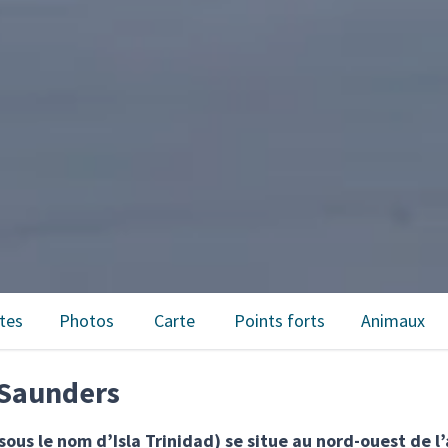
tes
Photos
Carte
Points forts
Animaux
e Saunders
ous le nom d’Isla Trinidad) se situe au nord-ouest de l’a