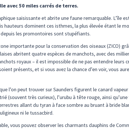
le avec 50 miles carrés de terres.
phique saisissante et abrite une faune remarquable. L’île es
is hauteurs dominent ces isthmes, la plus élevée étant le mo
depuis les promontoires sont stupéfiants.
zone importante pour la conservation des oiseaux (ZICO) gr
falaises abritent quatre espèces de manchots, avec des mill
ots royaux – il est impossible de ne pas entendre leurs cris 
ient présents, et si vous avez la chance d’en voir, vous aur
ue l’on peut trouver sur Saunders figurent le canard vapeur
 strié (souvent très curieux), l’urubu à tête rouge, ainsi qu’
errestres allant du tyran à face sombre au bruant à bride blanc
ligineux ni le tussacbird.
sable, vous pouvez observer les charmants dauphins de Comm