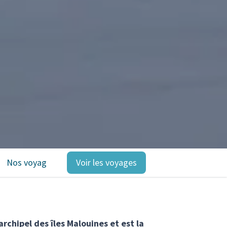
Nos voyages
Voir les voyages
rchipel des îles Malouines et est la