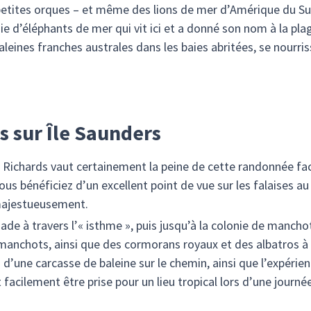
petites orques – et même des lions de mer d’Amérique du Sud
ie d’éléphants de mer qui vit ici et a donné son nom à la pla
aleines franches australes dans les baies abritées, se nourri
 sur Île Saunders
ichards vaut certainement la peine de cette randonnée faci
vous bénéficiez d’un excellent point de vue sur les falaises a
 majestueusement.
e à travers l’« isthme », puis jusqu’à la colonie de manchots
manchots, ainsi que des cormorans royaux et des albatros à s
 d’une carcasse de baleine sur le chemin, ainsi que l’expéri
 facilement être prise pour un lieu tropical lors d’une journée