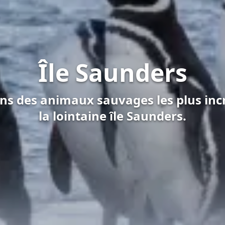
Île Saunders
ns des animaux sauvages les plus inc
la lointaine île Saunders.