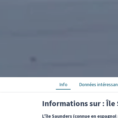
Info
Données intéressan
Informations sur : Îl
L’île Saunders (connue en espagnol s