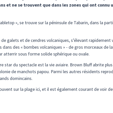
cans et ne se trouvent que dans les zones qui ont connu 
abletop », se trouve sur la péninsule de Tabarin, dans la part
 de galets et de cendres volcaniques, s’élevant rapidement v
s dans des « bombes volcaniques » - de gros morceaux de lav
our atterrir sous forme solide sphérique ou ovale.
tre star du spectacle est la vie aviaire. Brown Bluff abrite p
colonie de manchots papou. Parmi les autres résidents repro
élands domincains.
vent sur la plage ici, et il est également courant de voir d