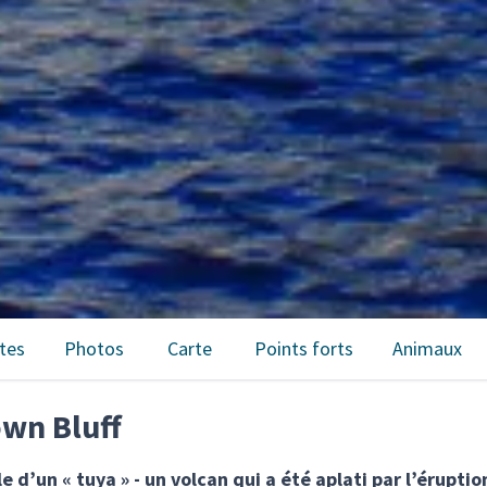
tes
Photos
Carte
Points forts
Animaux
own Bluff
d’un « tuya » - un volcan qui a été aplati par l’éruption