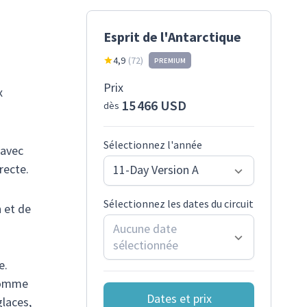
Esprit de l'Antarctique
4,9
(
72
)
PREMIUM
Prix
x
15 466 USD
dès
Sélectionnez l'année
 avec
recte.
11-Day Version A
Sélectionnez les dates du circuit
 et de
Aucune date
sélectionnée
e.
 comme
Dates et prix
glaces,