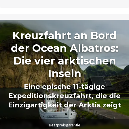
Kreuzfahrt an Bord
der Ocean Albatros:
Die vier arktischen
Inseln
Eine epische 11-tägige
Expeditionskreuzfahrt, die die
Einzigartigkeit der Arktis zeigt
Bestpreisgarantie