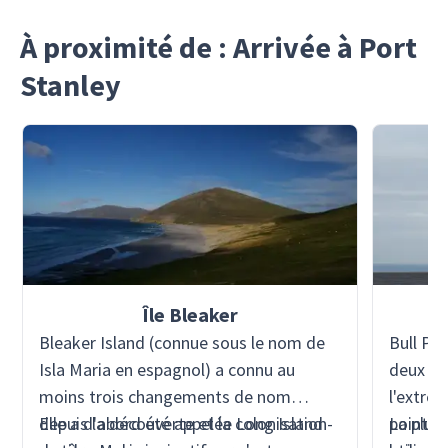
À proximité de : Arrivée à Port
Stanley
Île Bleaker
Bleaker Island (connue sous le nom de
Bull Poi
Isla Maria en espagnol) a connu au
deux pri
moins trois changements de nom
l'extrêm
depuis la découverte et la colonisation
Elle a d'abord été appelée Long Island -
point fa
La plus 