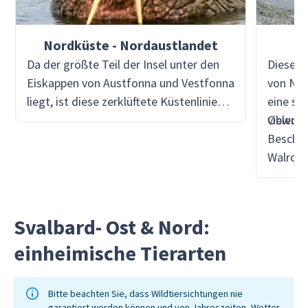
Nordküste - Nordaustlandet
Da der größte Teil der Insel unter den
Diese I
Eiskappen von Austfonna und Vestfonna
von Nor
liegt, ist diese zerklüftete Küstenlinie
eine se
nicht von der Eiskappe bedeckt, auch
vielen 
Obwohl 
nicht die Kapp Platten, aber nur wenige
Beschrä
Schiffe fahren diese abgelegene Küste
Walross
an, sondern erkunden lieber Sjuøyane.
von Bär
zu gehen
für eine
Svalbard- Ost & Nord:
Umrund
einheimische Tierarten
untern
Bitte beachten Sie, dass Wildtiersichtungen nie
garantiert werden können und von Jahreszeiten, Wetter