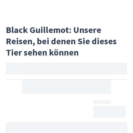
unheimlicher, atmosphärischer
Zwischenstopp, der menschliche
Geschichte mit wilder, elementarer
Black Guillemot: Unsere
Landschaft verbindet.
Reisen, bei denen Sie dieses
Tier sehen können