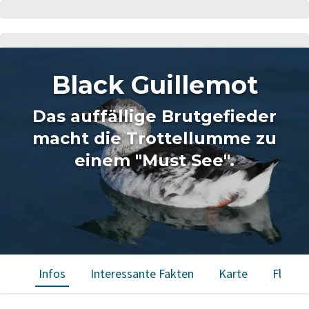
Black Guillemot
Das auffällige Brutgefieder
macht die Trottellumme zu
einem "Must See".
Infos
Interessante Fakten
Karte
Flecke