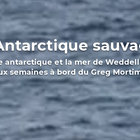
Antarctique sauv
e antarctique et la mer de Weddell
ux semaines à bord du Greg Mortim