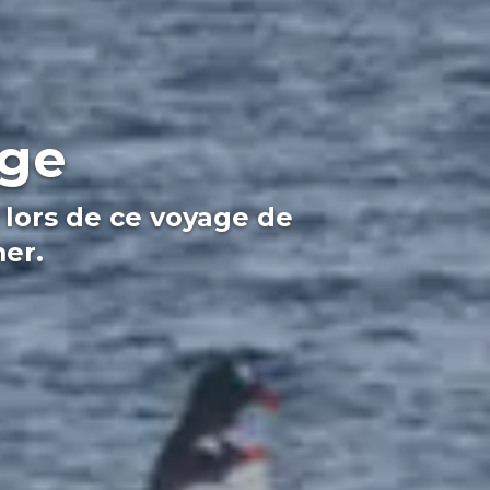
age
 lors de ce voyage de
er.