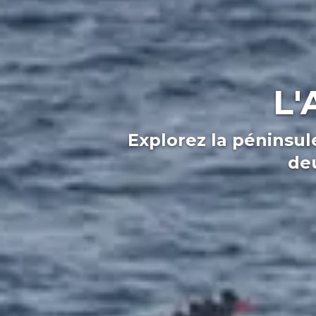
L'
Explorez la péninsul
de