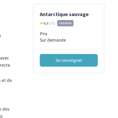
Antarctique sauvage
4,9
(
72
)
PREMIUM
Prix
x
Sur demande
 avec
Se renseigner
recte.
 et de
e des
us