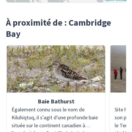
À proximité de : Cambridge
Bay
Baie Bathurst
Également connu sous le nom de
Site his
Kiluhiqtuq, il s'agit d'une profonde baie
son pre
située sur le continent canadien à
le Terr