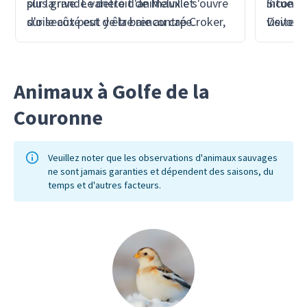
sur la rive. Le détroit de Melville s'ouvre
plus grande variété d'animaux et
Situé à 
inconto
sur le côté est de la baie au cap Croker,
d'oiseaux peut y être rencontrée.
Devon, 
visiten
à l'ouest des îles Hurd.
il se tr
l’accent
passage
plutôt q
base pri
peut êt
Animaux à Golfe de la
Franklin
bélugas
Couronne
Veuillez noter que les observations d'animaux sauvages
ne sont jamais garanties et dépendent des saisons, du
temps et d'autres facteurs.