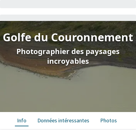
Golfe du Couronnement
Photographier des paysages
incroyables
Info
Données intéressantes
Photos
Car