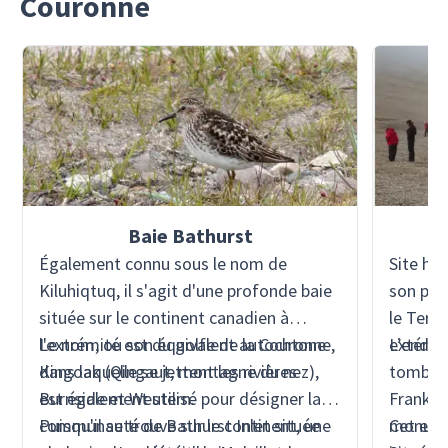
Couronne
Baie Bathurst
Également connu sous le nom de
Site his
Kiluhiqtuq, il s'agit d'une profonde baie
son pre
située sur le continent canadien à
le Terr
l'extrémité est du golfe de la Couronne,
Le nom, ou son équivalent autochtone
extérieu
L’endro
dans laquelle se jettent les rivières
Kingoak (Qingaut, montagne du nez),
tombes 
Burnside et Western.
est également utilisé pour désigner la
Franklin
communauté de Bathurst Inlet située
Puisqu'il se trouve sur le continent, une
monume
Cet end