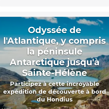
Odyssée de
l'Atlantique, y compris
la péninsule
Antarctique jusqu'à
Sainte-Hélène
Participez à cette incroyable
expédition de découverte à bord
du Hondius