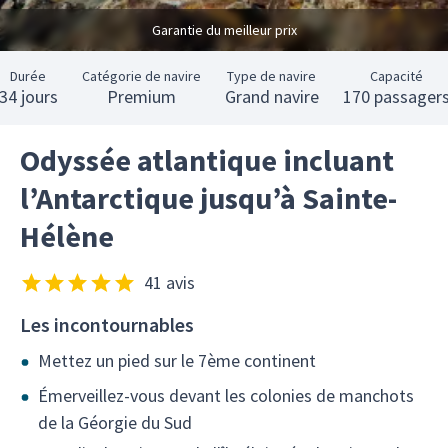
Garantie du meilleur prix
Durée
Catégorie de navire
Type de navire
Capacité
34 jours
Premium
Grand navire
170 passager
Odyssée atlantique incluant
l’Antarctique jusqu’à Sainte-
Hélène
41 avis
Les incontournables
Mettez un pied sur le 7ème continent
Émerveillez-vous devant les colonies de manchots
de la Géorgie du Sud