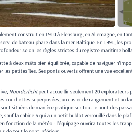
ialement construit en 1910 à Flensburg, en Allemagne, en tan
 servi de bateau-phare dans la mer Baltique. En 1991, les pro
ofondeur selon les règles strictes du registre maritime holl
te à deux mâts bien équilibrée, capable de naviguer n'impo
er les petites îles. Ses ponts ouverts offrent une vue excelle
sive,
Noorderlicht
peut accueillir seulement 20 explorateurs 
des couchettes superposées, un casier de rangement et un la
s sont situées de manière pratique sur tout le pont des passa
e, sauf la cabine 6 qui a un petit hublot verrouillé dans le p
en fonction de la météo - l'équipage ouvrira toutes les trapp
is de tout le pont inférieur.