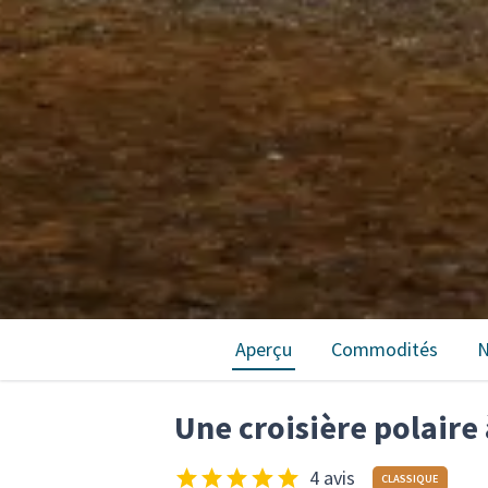
Aperçu
Commodités
N
Une croisière polaire
4 avis
CLASSIQUE