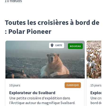
10 nœuds
Toutes les croisières à bord de
: Polar Pioneer
CARTE
NOUVEAU
10 jours
15 jours
CLASSIQUE
Explorateur du Svalbard
Explora
Une petite croisière d'expédition dans
Une crois
l'Arctique autour du magnifique Svalbard.
bord de l'