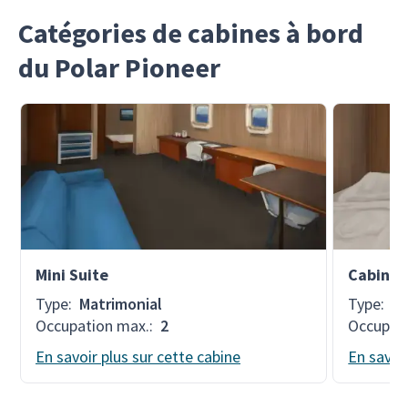
Catégories de cabines à bord
du Polar Pioneer
Mini Suite
Cabine t
Type
:
Matrimonial
Type
:
Tr
Occupation max.
:
2
Occupat
En savoir plus sur cette cabine
En savoir