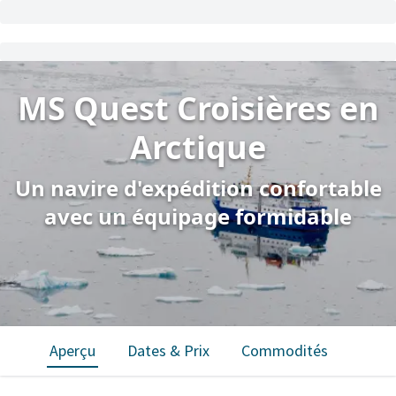
MS Quest Croisières en
Arctique
Un navire d'expédition confortable
avec un équipage formidable
Aperçu
Dates & Prix
Commodités
Nourr