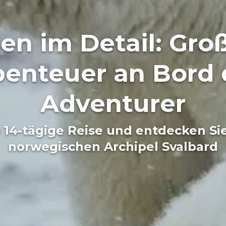
en im Detail: Groß
benteuer an Bord 
Adventurer
e 14-tägige Reise und entdecken Si
norwegischen Archipel Svalbard