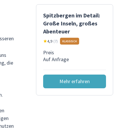
Spitzbergen im Detail:
Große Inseln, großes
Abenteuer
esseren
4,9
(
7
)
KLASSISCH
Preis
uns
Auf Anfrage
ng, die
Mehr erfahren
n.
en
igen
 nutzen