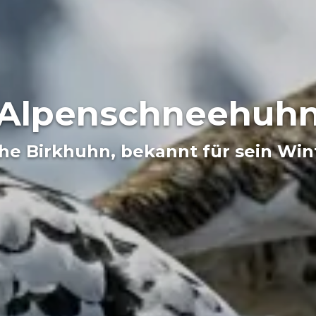
Alpenschneehuh
che Birkhuhn, bekannt für sein Win