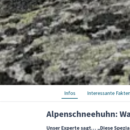
Infos
Interessante Fakte
Alpenschneehuhn: Was
Unser Experte sagt… „Diese Spezial