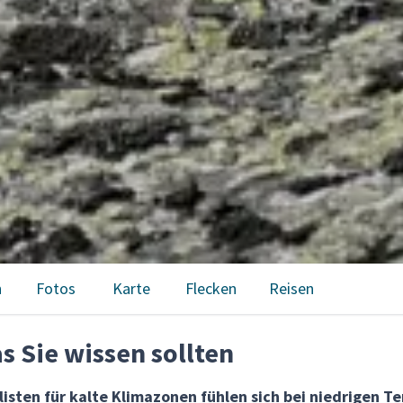
n
Fotos
Karte
Flecken
Reisen
 Sie wissen sollten
isten für kalte Klimazonen fühlen sich bei niedrigen T