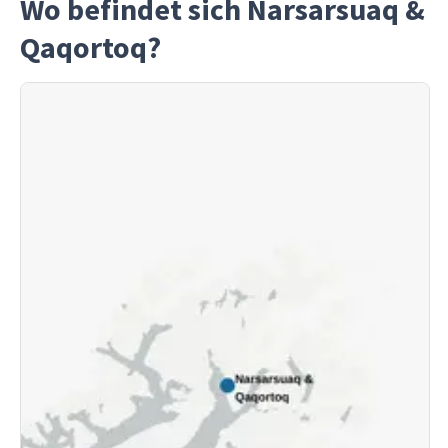
Wo befindet sich Narsarsuaq &
Qaqortoq?