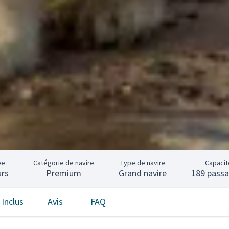
ée
Catégorie de navire
Type de navire
Capacit
urs
Premium
Grand navire
189 pass
Inclus
Avis
FAQ