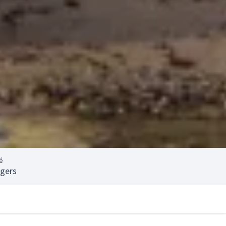
é
agers