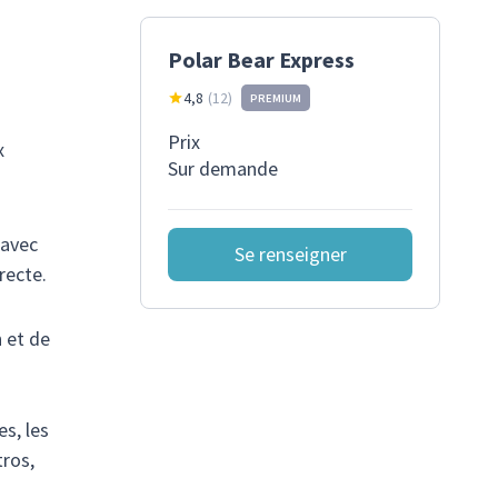
Polar Bear Express
4,8
(
12
)
PREMIUM
Prix
x
Sur demande
 avec
Se renseigner
recte.
 et de
s, les
tros,