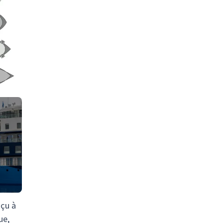
nçu à
ue,