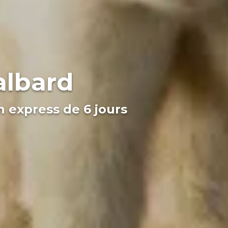
albard
n express de 6 jours