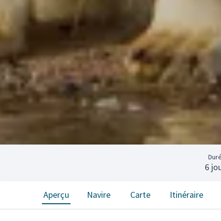
Dur
6 jo
Aperçu
Navire
Carte
Itinéraire