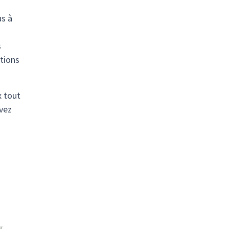
us à
s
ations
x tout
vez