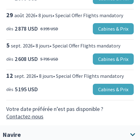
29
août
2026
•
8
jours
•
Special Offer Flights mandatory
2 878 USD
Cabines & Prix
dès
6 395 USD
5
sept.
2026
•
8
jours
•
Special Offer Flights mandatory
2 608 USD
Cabines & Prix
dès
5 795 USD
12
sept.
2026
•
8
jours
•
Special Offer Flights mandatory
5 195 USD
Cabines & Prix
dès
Votre date préférée n’est pas disponible ?
Contactez-nous
Navire