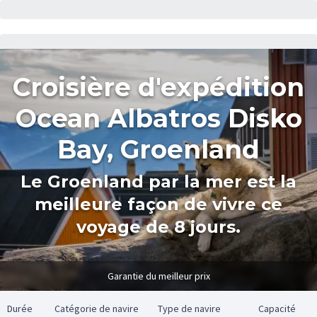
Croisière d'expédition
Ocean Albatros Disko
Bay, Groenland
Le Groenland par la mer est la
meilleure façon de vivre ce
voyage de 8 jours.
Garantie du meilleur prix
Durée
Catégorie de navire
Type de navire
Capacité