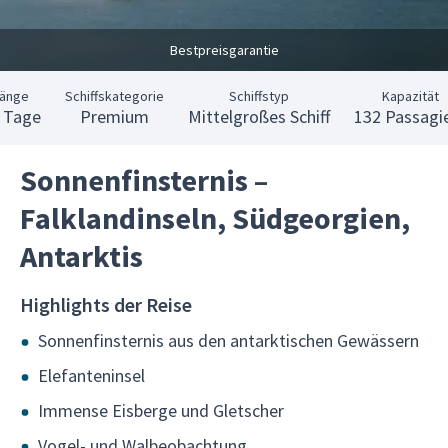
Bestpreisgarantie
Länge
Schiffskategorie
Schiffstyp
Kapazität
 Tage
Premium
Mittelgroßes Schiff
132 Passagi
Sonnenfinsternis –
Falklandinseln, Südgeorgien,
Antarktis
Highlights der Reise
Sonnenfinsternis aus den antarktischen Gewässern
Elefanteninsel
Immense Eisberge und Gletscher
Vogel- und Walbeobachtung