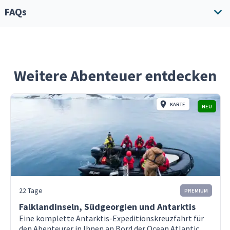
Einzelkabinenzuschlag
FAQs
Bedenken Sie, dass es sich bei dieser Reise um eine
Expedition handelt. Ihre Reiseroute wird somit stark vom
Bei der Online-Buchung können Sie die Option
Wetter, der Eismenge und dem Brutverhalten der Tiere
"Upgrade auf Einzelbelegung" wählen. Damit haben
abhängen.
Sie gegen eine zusätzliche Gebühr die ganze Kabine
Wie und wann kann ich für die Reise
für sich allein. Wenn Sie diese Option nicht wählen,
bezahlen?
Weitere Abenteuer entdecken
Tag 1 - Glasgow
kann es sein, dass ein anderer Reisender desselben
Kommen Sie in Greenock, Schottland, an
Geschlechts mit Ihnen in derselben Kabine
und beginnen Sie Ihr Abenteuer!
Wie hoch ist der CO₂-Fußabdruck dieser
untergebracht wird. Es können Ausnahmen gelten.
KARTE
NEU
Reise und wie geht Polartours damit um?
Tag 2 - Insel Islay
Besuch einer Whisky-Destillerie auf der
Inklusive
Welche Aktivitäten kann ich auf einer
Insel Islay
Polar-Kreuzfahrt erwarten?
8-tägige/7-nächtige Kreuzfahrt in einem
gemeinsamen Außen-/Innen-Doppelzimmer mit
Wie wählt man das richtige Schiff aus?
Details
privatem Badezimmer/Toilette in der gewählten
22 Tage
PREMIUM
Kategorie.
+44
Wann ist der beste Zeitpunkt zu buchen?
Falklandinseln, Südgeorgien und Antarktis
Englischsprachiges Expeditionsteam.
Eine komplette Antarktis-Expeditionskreuzfahrt für
den Abenteurer in Ihnen an Bord der Ocean Atlantic