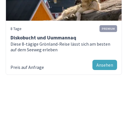
Führung durch die Brennerei machen und den
Getränke (außer Kaffee und Tee).
Prozess der Whiskyherstellung von Anfang bis Ende
kennenlernen. Eine anschließende Verkostung ist
Trinkgelder für die Crew (wir empfehlen 14 USD
wohlverdient. Ein Besuch einschließlich Verkostung
pro Person und Tag).
8 Tage
PREMIUM
dauert in der Regel 30 Minuten.
Persönliche Ausgaben.
Diskobucht und Uummannaq
Es können Kreditkartengebühren anfallen.
Diese 8-tägige Grönland-Reise lässt sich am besten
Tag 3 - Iona
auf dem Seeweg erleben
Ein Treibstoffzuschlag kann zu einem späteren
Setzen Sie Ihre Reise auf der Insel Iona fort
Zeitpunkt anfallen.
Mehr Informationen
Ansehen
Preis auf Anfrage
Tag 4-5 - St. Kilda
Erreichen Sie den entlegensten Teil des
Vereinigten Königreichs
Tag 6 - Isle of Lewis
Halt in Stornoway, Lewis Island
Tag 7 - Orkney- und Shetlandinseln
Erkunden Sie die Orkney-Inseln und das