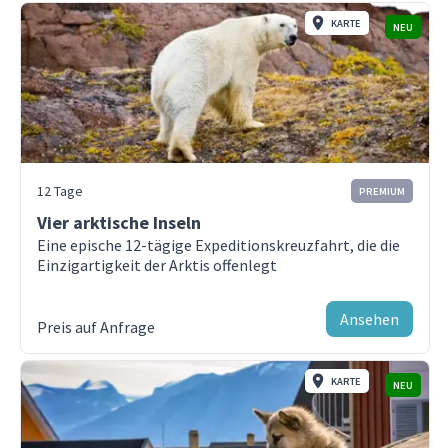
Kabinen
Ihre Reise hilft, 36 Hektar Regenwald in Ecuador
KARTE
NEU
durch Forest Guardians zu schützen.
Nicht inklusive
Internationale Flüge nach Glasgow / von
Aberdeen.
Der Geruch von Torf und Rauch erfüllt unsere
Nasenlöcher, als wir uns Islay nähern. Seit
Hotelunterkünfte in Schottland, vor oder nach
12 Tage
PREMIUM
Jahrzehnten ist der Torf die wichtigste
der Kreuzfahrt.
Vier arktische Inseln
Kategorie E Kabine
Kabine 
Brennstoffquelle auf dieser kleinen Insel der Inneren
Eine epische 12-tägige Expeditionskreuzfahrt, die die
Reiseversicherung.
Typ
:
Twins
Typ
:
Tw
Einzigartigkeit der Arktis offenlegt
Hebriden. Die südlichste der Inselgruppe ist als
Stornoversicherung.
Max. Belegung
:
2
Max. Be
Königin der Hebriden bekannt. Die Insel hat etwa
Ansehen
Zusätzliche Ausflüge und Aktivitäten, die im
Mehr zu dieser Kabine
Mehr zu 
3200 Einwohner und eine beeindruckende, 130
Preis auf Anfrage
Reiseverlauf nicht erwähnt sind.
Meilen lange, wunderschöne Küstenlinie.
Einzelzimmerzuschlag.
KARTE
NEU
Mit den Zodiacs des Schiffes landen wir bei der
Mahlzeiten, die nicht an Bord des Schiffes
Bunnahabhain-Brennerei an, wo wir eine kurze
serviert werden.