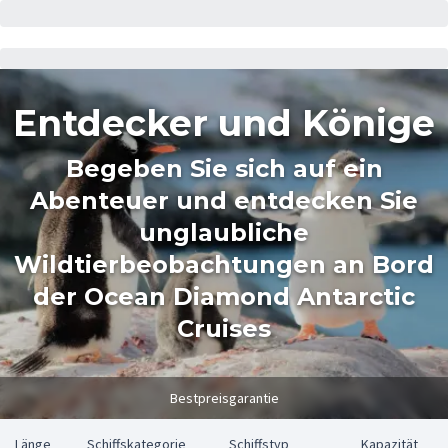
Entdecker und Könige
Begeben Sie sich auf ein
Abenteuer und entdecken Sie
unglaubliche
Wildtierbeobachtungen an Bord
der Ocean Diamond Antarctic
Cruises
Bestpreisgarantie
Länge
Schiffskategorie
Schiffstyp
Kapazität