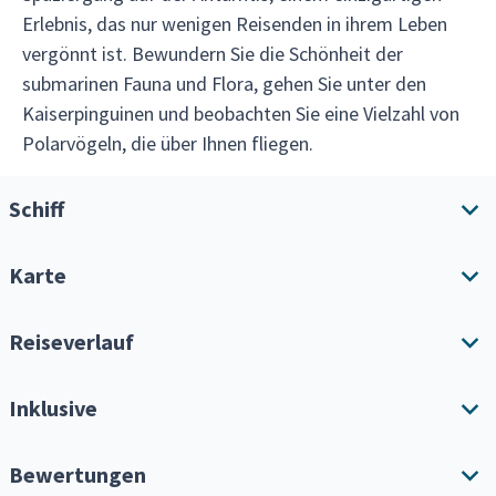
Erlebnis, das nur wenigen Reisenden in ihrem Leben
vergönnt ist. Bewundern Sie die Schönheit der
submarinen Fauna und Flora, gehen Sie unter den
Kaiserpinguinen und beobachten Sie eine Vielzahl von
Polarvögeln, die über Ihnen fliegen.
Schiff
Karte
Schiffsübersicht
Annehmlichkeiten
Reiseverlauf
Reiseroute herunterladen
Inklusive
Alle erweitern
Einzelkabinenzuschlag
Bewertungen
Bedenken Sie, dass es sich bei dieser Reise um eine