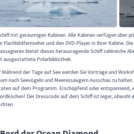
Schiff mit geräumigen Kabinen. Alle Kabinen verfügen über 
n Flachbildfernseher und den DVD-Player in Ihrer Kabine. D
Passagieren bietet dieses herausragende Schiff zahlreiche 
t ausgestattete Polarbibliothek.
on? Während der Tage auf See werden Sie Vorträge und Work
, um nach Seevögeln und Meeressäugern Ausschau zu halten
itäten auf dem Programm. Erschöpfend oder entspannend, 
ordköchen! Der Dresscode auf dem Schiff ist leger, obwohl ein
chten.
 Bord der Ocean Diamond