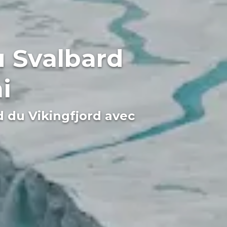
u Svalbard
i
 du Vikingfjord avec