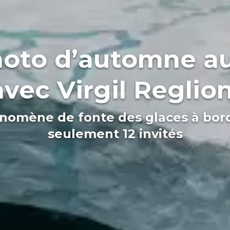
hoto d’automne a
avec Virgil Reglion
énomène de fonte des glaces à bord
seulement 12 invités