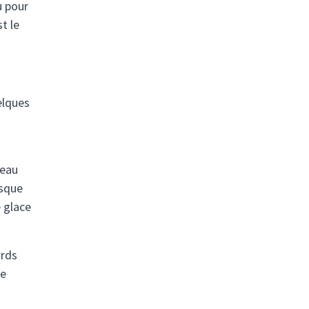
u pour
t le
elques
'eau
rsque
e glace
ards
ce