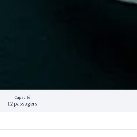
Capacité
12 passagers