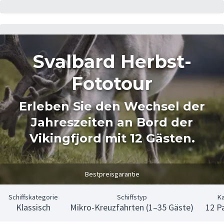
Svalbard Herbst-
Fototour
Erleben Sie den Wechsel der
Jahreszeiten an Bord der
Vikingfjord mit 12 Gästen.
Bestpreisgarantie
Schiffskategorie
Schiffstyp
Ka
Klassisch
Mikro-Kreuzfahrten (1–35 Gäste)
12 P