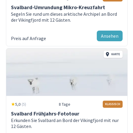
lichtdurchflutetes skandinavisches Design. Die
Svalbard-Umrundung Mikro-Kreuzfahrt
Nicht inklusive
**Vikingfjor …
Mehr Info zum Schiff Vikingfjord
Segeln Sie rund um dieses arktische Archipel an Bord
der Vikingfjord mit 12 Gästen.
Flüge und Transfers vom Flughafen zum Hotel
+5
Kabinen
Reise- und Stornoversicherung
Ansehen
Preis auf Anfrage
Alle zusätzlichen Kosten wie Eintrittspreise für
Museen
KARTE
Raudfjorden
Magdalenefjorden
Smeerenburgfjord
Signature Einzelzimmer
Signatu
Woodfjorden
Typ
:
Single
Typ
:
Tw
5,0
(
5
)
8 Tage
KLASSISCH
Kongsvegen und Kongsbreen
Max. Belegung
:
1
Max. Be
Svalbard Frühjahrs-Fototour
Krossfjorden
Erkunden Sie Svalbard an Bord der Vikingfjord mit nur
Mehr zu dieser Kabine
Mehr zu 
12 Gästen.
Fjortende Julibukta