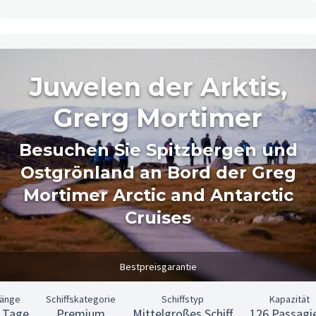
Juwelen der Arktis,
Grerg Mortimer
Besuchen Sie Spitzbergen und
Ostgrönland an Bord der Greg
Mortimer Arctic and Antarctic
Cruises
Bestpreisgarantie
Länge
Schiffskategorie
Schiffstyp
Kapazität
 Tage
Premium
Mittelgroßes Schiff
126 Passagi