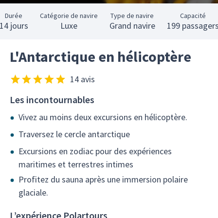
Durée
Catégorie de navire
Type de navire
Capacité
14 jours
Luxe
Grand navire
199 passager
L'Antarctique en hélicoptère
14 avis
Les incontournables
Vivez au moins deux excursions en hélicoptère.
Traversez le cercle antarctique
Excursions en zodiac pour des expériences
maritimes et terrestres intimes
Profitez du sauna après une immersion polaire
glaciale.
L’expérience Polartours