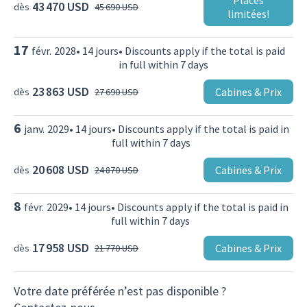
43 470 USD
dès
45 690 USD
limitées!
17
févr.
2028
•
14
jours
•
Discounts apply if the total is paid
in full within 7 days
23 863 USD
Cabines & Prix
dès
27 690 USD
6
janv.
2029
•
14
jours
•
Discounts apply if the total is paid in
full within 7 days
20 608 USD
Cabines & Prix
dès
24 870 USD
8
févr.
2029
•
14
jours
•
Discounts apply if the total is paid in
full within 7 days
17 958 USD
Cabines & Prix
dès
21 770 USD
Votre date préférée n’est pas disponible ?