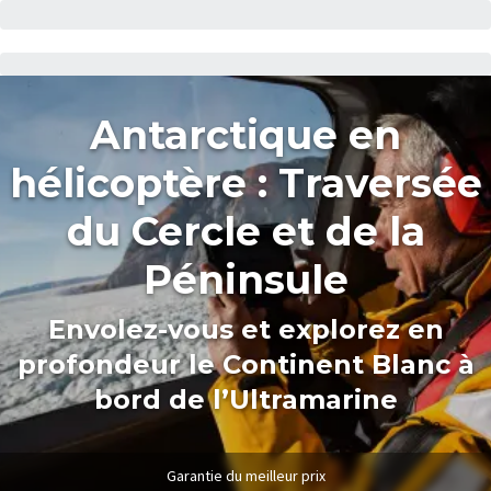
Antarctique en
hélicoptère : Traversée
du Cercle et de la
Péninsule
Envolez-vous et explorez en
profondeur le Continent Blanc à
bord de l’Ultramarine
Garantie du meilleur prix