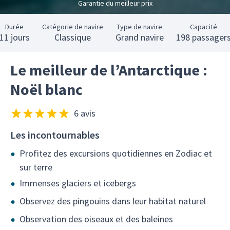
Garantie du meilleur prix
Durée
Catégorie de navire
Type de navire
Capacité
11 jours
Classique
Grand navire
198 passager
Le meilleur de l’Antarctique :
Noël blanc
6 avis
Les incontournables
Profitez des excursions quotidiennes en Zodiac et
sur terre
Immenses glaciers et icebergs
Observez des pingouins dans leur habitat naturel
Observation des oiseaux et des baleines