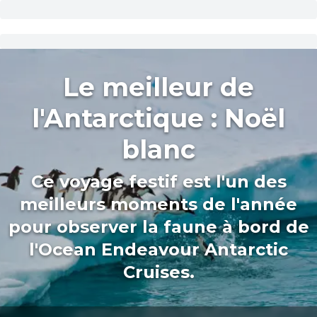
Le meilleur de
l'Antarctique : Noël
blanc
Ce voyage festif est l'un des
meilleurs moments de l'année
pour observer la faune à bord de
l'Ocean Endeavour Antarctic
Cruises.