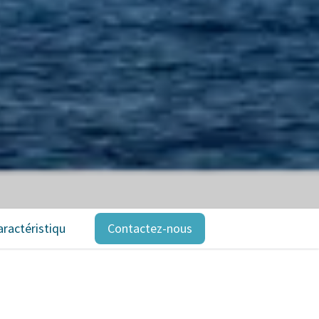
aractéristiques
Expéditions
Contactez-nous
Avis