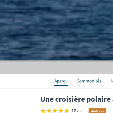
Aperçu
Commodités
N
Une croisière polair
18 avis
CLASSIQUE