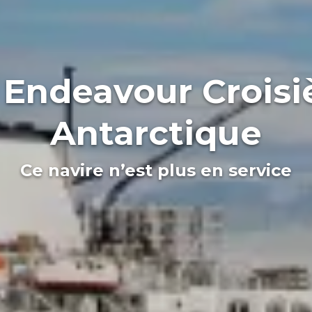
Endeavour Croisi
Antarctique
Ce navire n’est plus en service