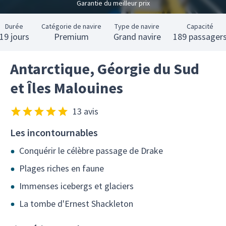
Garantie du meilleur prix
Durée
Catégorie de navire
Type de navire
Capacité
19 jours
Premium
Grand navire
189 passager
Antarctique, Géorgie du Sud
et Îles Malouines
13 avis
Les incontournables
Conquérir le célèbre passage de Drake
Plages riches en faune
Immenses icebergs et glaciers
La tombe d'Ernest Shackleton