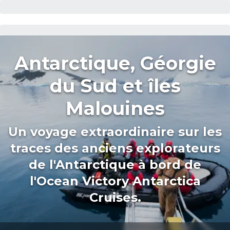
Antarctique, Géorgie
du Sud et îles
Malouines
Un voyage extraordinaire sur les
traces des anciens explorateurs
de l'Antarctique à bord de
l'Ocean Victory Antarctica
Cruises.