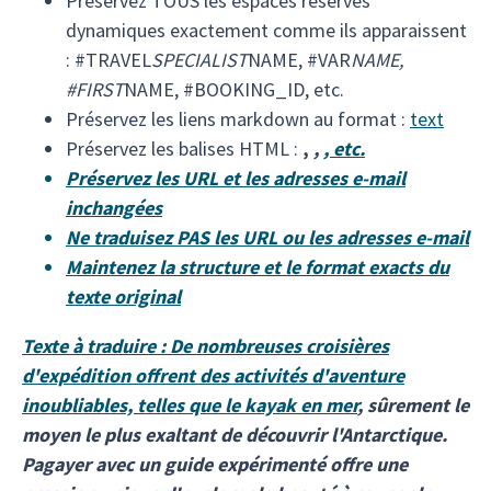
Préservez TOUS les espaces réservés
dynamiques exactement comme ils apparaissent
: #TRAVEL
SPECIALIST
NAME, #VAR
NAME,
#FIRST
NAME, #BOOKING_ID, etc.
Préservez les liens markdown au format :
text
Préservez les balises HTML :
,
,
, etc.
Préservez les URL et les adresses e-mail
inchangées
Ne traduisez PAS les URL ou les adresses e-mail
Maintenez la structure et le format exacts du
texte original
Texte à traduire : De nombreuses croisières
d'expédition offrent des activités d'aventure
inoubliables, telles que
le kayak en mer
, sûrement le
moyen le plus exaltant de découvrir l'Antarctique.
Pagayer avec un guide expérimenté offre une