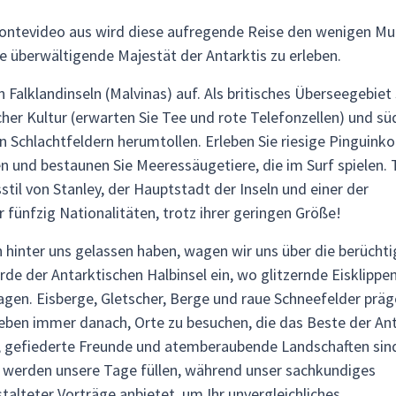
ontevideo aus wird diese aufregende Reise den wenigen Mu
e überwältigende Majestät der Antarktis zu erleben.
Falklandinseln (Malvinas) auf. Als britisches Überseegebiet 
cher Kultur (erwarten Sie Tee und rote Telefonzellen) und sü
 Schlachtfeldern herumtollen. Erleben Sie riesige Pinguinko
n und bestaunen Sie Meeressäugetiere, die im Surf spielen. 
til von Stanley, der Hauptstadt der Inseln und einer der
 fünfzig Nationalitäten, trotz ihrer geringen Größe!
n hinter uns gelassen haben, wagen wir uns über die berüchti
de der Antarktischen Halbinsel ein, wo glitzernde Eisklippe
agen. Eisberge, Gletscher, Berge und raue Schneefelder prä
reben immer danach, Orte zu besuchen, die das Beste der Ant
lt; gefiederte Freunde und atemberaubende Landschaften sin
 werden unsere Tage füllen, während unser sachkundiges
alteter Vorträge anbietet, um Ihr unvergleichliches