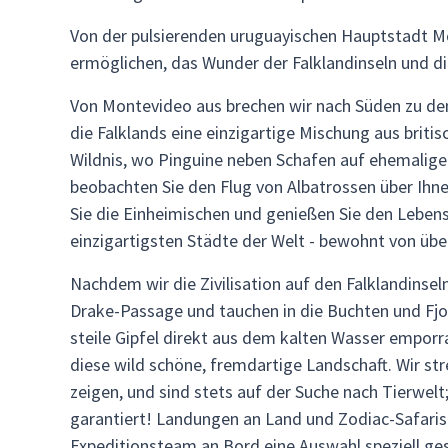
Von der pulsierenden uruguayischen Hauptstadt M
ermöglichen, das Wunder der Falklandinseln und di
Von Montevideo aus brechen wir nach Süden zu den 
die Falklands eine einzigartige Mischung aus britis
Wildnis, wo Pinguine neben Schafen auf ehemaligen
beobachten Sie den Flug von Albatrossen über Ihne
Sie die Einheimischen und genießen Sie den Lebenss
einzigartigsten Städte der Welt - bewohnt von über
Nachdem wir die Zivilisation auf den Falklandinsel
Drake-Passage und tauchen in die Buchten und Fjor
steile Gipfel direkt aus dem kalten Wasser emporr
diese wild schöne, fremdartige Landschaft. Wir st
zeigen, und sind stets auf der Suche nach Tierwe
garantiert! Landungen an Land und Zodiac-Safaris
Expeditionsteam an Bord eine Auswahl speziell gest