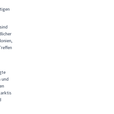
tigen
sind
dlicher
lonien,
Treffen
gte
n und
gen
arktis
d