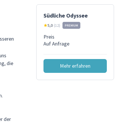
Südliche Odyssee
5,0
(
12
)
PREMIUM
Preis
esseren
Auf Anfrage
uns
ng, die
Mehr erfahren
n.
er der