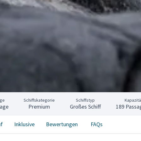
nge
Schiffskategorie
Schiffstyp
Kapazitä
Tage
Premium
Großes Schiff
189 Passa
uf
Inklusive
Bewertungen
FAQs