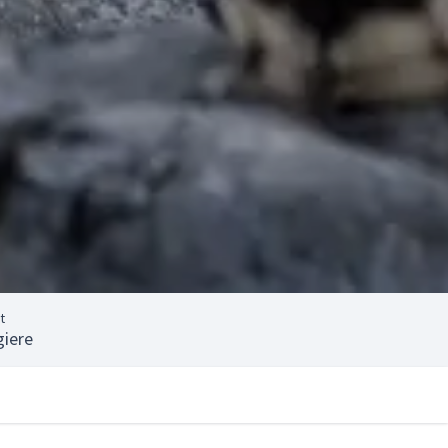
t
giere