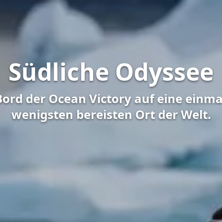
Südliche Odyssee
Bord der Ocean Victory auf eine einm
wenigsten bereisten Ort der Welt.