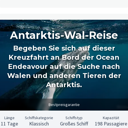
Antarktis-Wal-Reise
Begeben Sie sich auf dieser
Kreuzfahrt an Bord der Ocean
Endeavour auf die Suche nach
Walen und anderen Tieren der
Antarktis.
Bestpreisgarantie
Länge
Schiffskategorie
Schiffstyp
Kapazität
11 Tage
Klassisch
Großes Schiff
198 Passagiere