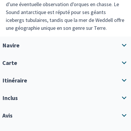
d'une éventuelle observation d'orques en chasse. Le
Sound antarctique est réputé pour ses géants
icebergs tubulaires, tandis que la mer de Weddell offre
une géographie unique en son genre sur Terre.
Navire
Carte
Aperçu du navire
Équipements
Itinéraire
Télécharger l'itinéraire
Inclus
Tout afficher
Supplément cabine individuelle
Avis
N'oubliez pas qu'il s'agit d'une croisière d'expédition, et que
votre itinéraire dépendra donc fortement des conditions
Lors de la réservation en ligne, vous pouvez choisir
météorologiques, de la quantité de glace et du