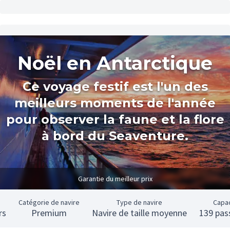
Noël en Antarctique
Ce voyage festif est l'un des
meilleurs moments de l'année
pour observer la faune et la flore
à bord du Seaventure.
Garantie du meilleur prix
e
Catégorie de navire
Type de navire
Capa
rs
Premium
Navire de taille moyenne
139 pas