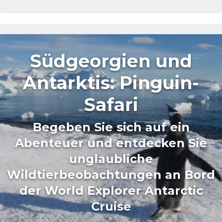
Südgeorgien und
Antarktis: Pinguin-
Safari
Begeben Sie sich auf ein
Abenteuer und entdecken Sie
unglaubliche
Wildtierbeobachtungen an Bord
der World Explorer Antarctic
Cruise