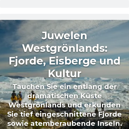
Juwelen
Westgrönlands:
Fjorde, Eisberge und
Kultur
Tauchen Sie ein entlang der
dramatischen Küste
Westgrönlands und erkunden
Sie tief eingeschnittene Fjorde
sowie atemberaubende Inseln.