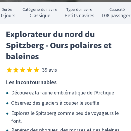
Durée
Catégorie de navire
Type de navire
Capacité
10 jours
Classique
Petits navires
108 passager
Explorateur du nord du
Spitzberg - Ours polaires et
baleines
39 avis
Les incontournables
Découvrez la faune emblématique de l'Arctique
Observez des glaciers à couper le souffle
Explorez le Spitsberg comme peu de voyageurs le
font.
Repérez des phoques, des morses et des baleines