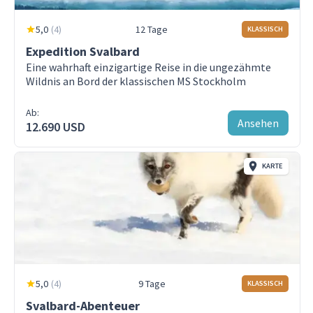
Reise- und Stornoversicherung
gemütlichen Zweibettkabinen, die über Etagenbetten,
private Einrichtungen und charmante
Trinkgeld für die Schiffsbesatzung
5,0
(
4
)
12 Tage
KLASSISCH
Bullaugenfenster verfügen. Die Messingdetails und
Expedition Svalbard
+16
Holzdecks des Schiffs unterstreic …
Mehr Info zum
Eine wahrhaft einzigartige Reise in die ungezähmte
Schiff Stockholm
Wildnis an Bord der klassischen MS Stockholm
Kabinen
Ab:
Ansehen
12.690 USD
Raudfjorden
KARTE
Magdalenefjorden
Smeerenburgfjord
Woodfjorden
Kongsvegen und Kongsbreen
Zweibettkabine
Krossfjorden
5,0
(
4
)
9 Tage
KLASSISCH
Typ
:
Dormitory
Fjortende Julibukta
Svalbard-Abenteuer
Max. Belegung
:
2