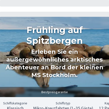
Frühling auf
Spitzbergen
Erleben Sie ein
außergewöhnliches arktisches
Abenteuer an Bord der kleinen
MS Stockholm.
Bestpreisgarantie
Schiffskategorie
Schiffstyp
Ka
Klassisch
Mikro-Kreuzfahrten (1–35 Gäste)
12 Pa