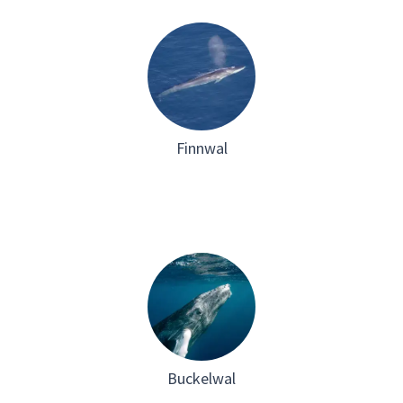
es vor,
dem Sch
Finnwal
Buckelwal