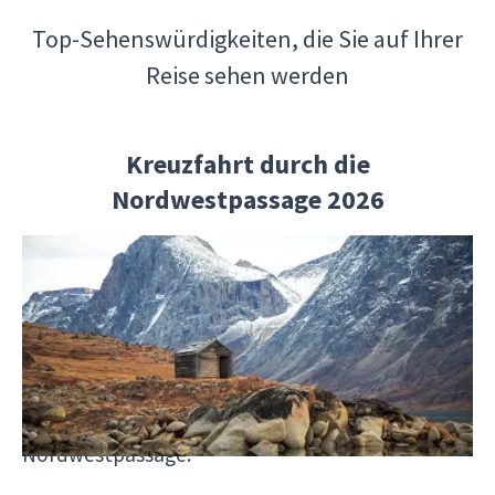
Top-Sehenswürdigkeiten, die Sie auf Ihrer
Reise sehen werden
Kreuzfahrt durch die
Nordwestpassage 2026
- Baffininsel:
Baffininsel
, die größte Insel
Kanadas und die fünftgrößte der Welt, befindet
sich im arktischen Archipel von Nunavut. Bekannt
für ihre dramatischen Landschaften und reiche
Kulturgeschichte, ist die Baffininsel ein
Höhepunkt Ihrer Kreuzfahrt durch die
Nordwestpassage.