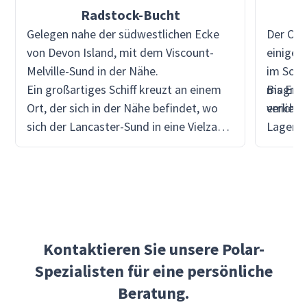
Radstock-Bucht
Gelegen nahe der südwestlichen Ecke
Der Ort
von Devon Island, mit dem Viscount-
einige 
Melville-Sund in der Nähe.
im Som
Ein großartiges Schiff kreuzt an einem
magnet
Bis End
Ort, der sich in der Nähe befindet, wo
errichte
verließ
sich der Lancaster-Sund in eine Vielzahl
Lager in
von Kanälen aufteilt, was die
zurück.
Erforschung der Nordwestpassage so
McClint
herausfordernd machte.
Beweise
suchte,
Artefak
Kontaktieren Sie unsere Polar-
Spezialisten für eine persönliche
Beratung.