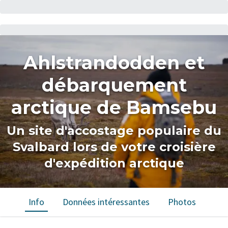
Ahlstrandodden et
débarquement
arctique de Bamsebu
Un site d'accostage populaire du
Svalbard lors de votre croisière
d'expédition arctique
Info
Données intéressantes
Photos
Car