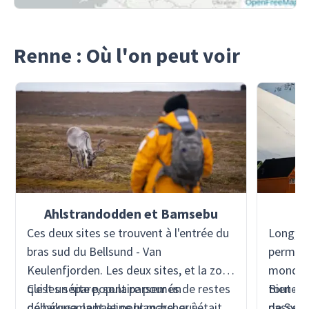
Renne : Où l'on peut voir
Ahlstrandodden et Bamsebu
A
Ces deux sites se trouvent à l'entrée du
Longyea
bras sud du Bellsund - Van
permane
Keulenfjorden. Les deux sites, et la zone
monde e
qui les sépare, sont parsemés de restes
C'est un site populaire pour un
toutes l
Bien qu
de béluga, la baleine blanche, qui était
débarquement et pour marcher à
de Sval
passent 